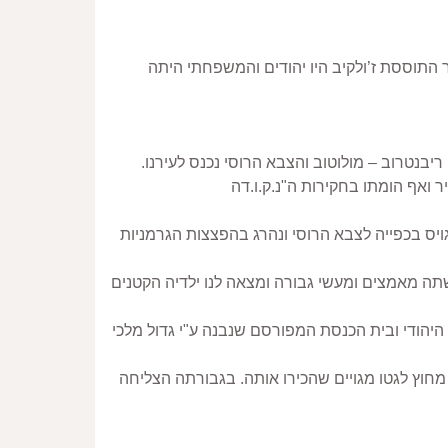
נולדתי בשנת 1934 בעיירה ז’ולקיב במזרח פולין (גליציה המזרחית) אזור שבתחומי אוקראינה כיום. כמחצית מהתושבים בעיר התוססת ז’ולקיב היו יהודים והמשפחתי היתה 
עם פרוץ מלחמת העולם ה – 2 בשנת 1939 החים נחתכו בחטף. העיר נכבשה ע"י הצבא הגרמני אשר נסוג במסגרת הסכמי ריבנטרוב – מולוטוב והצבא הרוסי נכנס לעירנו. 
בשנת 1941 עם פרוץ המלחמה בין גרמניה לרוסיה וכיבוש העיר ע"י הגרמנים, חשבו התושבים שה"מצילים" הגיעו. אבי צבי גויס בכפייה לצבא הרוסי ונהרג בהפצצות הגרמניות 
זמן קצר ביותר לאחר הכיבוש הגרמני החלו האקציות. יהודים נתפסו ונשלחו למחנות השמדה וחלקם למחנות עבודה. אמי עשתה מאמצים ומעשי גבורה ומצאה לנו ילדיה הקטנים 
בשנת 1942 הוקם הגטו וכל היהודים מהעיר ומסביבתה אולצו להתכנס בתוכו. הגטו הוקם במרכז העיר במקום בו היה הרובע היהודי ובית הכנסת המפורסם שנבנה ע"י גדול מלכי 
הרעב, החרדה מפני האקציות, מחלת הטיפוס הפילה אלפי חללים בכל תקופת קיומו של הגטו. אמי הצליחה להשיג מעט מזון מחוץ לגטו מגויים שהכירו אותה. בגבורתה הצליחה 