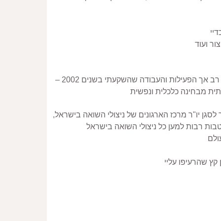
עד לאותה עת, דחקתי הצידה את נושא השואה ואף סרבתי אף לדבר על כך. למרות זאת, הצטרפתי לעמותה אמנם ללא רצון רב אך הפעילות והעבודה שהשקעתי בשנים 2002 – 
בשנת 2006 נבחרתי לראשות עמותת יש – ילדים ויתומים ניצולי שואה ושימשתי בתפקיד במשך כ – 5 שנים.זכיתי אף להבחר לסגן יו"ר מרכז הארגונים של ניצולי השואה בישראל, 