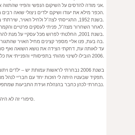
אני מודה להדסים על השיקום הנפשי והפיזי שהתווה את חיי הבוגרים.
הכפר מילא את יעודו ושיקם ילדים ניצולי שואה רבים מטראומות והחזיר אותם לתפקוד נורמלי.
בשנת 1952, התגייסתי לצה"ל ולחיל האויר, שירתתי במשך 30 שנה והשתחררתי בדרגת אל"מ. אני גאה על 3 בנותיי ו – 8 נכדיי.
לאחר השחרור מצה"ל, פניתי לעסקים פרטיים והקמתי חברה פרטית שעסקה בתחזוקה תעופתית וחברות נוספות בתחומי יצור ועוד.
בשנת 2001, החלטתי לפרוש מכל עסקיי על מנת להתפנות למשפחתי.
בה בעת, פנו אליי מספר קצינים מחיל האויר שהתגוררו ברחובות וביקשו ממני להצטרף לעמותה של ילדים ניצולי שואה.
2006 הובילו לשינוי מהותי בתפיסותיי והפנייתי את כל זמני ומרצי לטובת הניצולים שלא הצליחו להשתקם כמוני ונמצאו בתחתית מבחינה כלכלית ונפשית.
תפקיד שבעטיו היתה לי הזכות יחד עם חבריי לנהל מו"מ עם ממשלתו של רה"מ לשעבר אהוד אולמרט ולזכות בהישגים ובהטבות רבות למען כל ניצולי השואה בישראל.
נבחרתי לכהן כחבר בהנהלת ועידת התביעות שמתפקידה לנהל מו"מ עם הגרמנים להטבת תנאיהם של כל ניצולי השואה בעולם.
סיפורי זה לא היה רואה אור אלמלא מסירותם הרבה נחישותם לשמור עליי והאהבה לאין קץ שהרעיפו עליי.