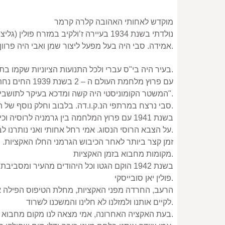
מוקדש לאחותי האהובה קלרה קרמר
אמידה. סבי היה בעל מפעל ליצור שמן ואבי היה פרוון. בשנת 1939 נולדה אחותי מתוקה.
בעיר היה בי"ס עברי ולכל התנועות הציוניות שקמו בתחילת המאה ה – 20 היה יצוג.
המשטר הקומוניסטי היה קשה ומדכא בעיקר לתושבים האמידים שנקראו בורז’וי מנצלי הפרולטריון אשר נאסרו והוגלו לסיביר ואף הומתו בחקירות ה"נ.ק.ו.דה".
סבי נרצח במרתפי הנ.ק.ו.דה. בלבוב וחלק נוסף של המשפחה הוגלה לסיביר וכך למזלם ניצלו מההשמדה של הנאצים.
על הצבא הרוסי הנסוג. אמי רחל אחותי ואני נותרנו לבדנו.
מקומות מחבוא בזמן האקציות.
פולין יאן סובייסקי.
לקיים אותנו ולמזלנו לא חלינו והמשכנו לשרוד.
בעת האקציה האחרונה, אמי מצאה לנו מקום מחבוא בעלית הגג של בנין היודנרט.