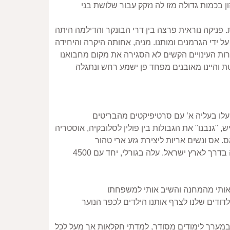
בבונקר שהינו יחד עם היתר 18 חודשים בתנאי רעב מתמיד, חרדה וחשיפה. שרר פחד מפני הלשנה על בק שנאלץ לקנות מזון בכמות גדולה מזו לה נזקק עבור שלושת בני 
שבוע לאחר כניסתי לבונקר פרצה שריפה בבית החרושת לשמן שניצב מספר מטרים ממקום מסתורנו והאש אחזה בגג הבית. פניקה נוראית פרצה בין דרי הבונקר והדילמה היתה 
האם למות מהעשן ומהאש או לצאת מהבונקר החוצה. במקום התגודדו רבים שצפו בלהבות ולכן הסכנה לחיינו היתה תפיסה על ידי הגרמנים ומותנו. מניה, אחותה היקרה והיחידה 
הצטרפתי יחד עם אחותי לקיבוץ של הנוער הציוני והמציאות היתה שונה לא היו סרטיפיקטים והתחלנו במסע נדודים רגלי מתיש, "גנבנו" את הגבולות בין פולין לסלובקיה, אוסטריה 
באביב 1947, החלו לדבר על עליה ארצה ואכן בקיץ 1947 יחד עם יתר חברי הקיבוץ נסעתי לצרפת במטרה לעלות על ספינה בדרך לארץ ישראל. עלה בגורלי, יחד עם 4500 
בקיץ 1949, עליתי עם אחותי ומשפחת דודתי. שיכנו אותנו במחנות עולים. מדריכי הקיבוץ הציוני שמענו על בואנו, באו והציעו לדודים שלנו לצרף אותנו הילדים לכפר הנוער 
בשנת 1946 הקימו את הדסים ותכניתם היתה לקלוט ילדים ניצולי שואה ולשקמם. הצטרפתי להדסים ולראשונה בחיי למדתי במערך לימודים מסודר, למדתי חקלאות אך מעל לכל 