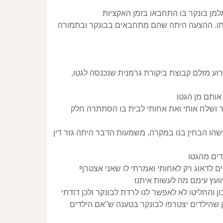
בהמשך 3 המשפחות שכנעו את בק גוי פולני שהיה פולקסדויטש ואשר עבד איתם בעבר לקבל את הבית ולגור בו עם משפחתו. ההצעה היתה שהם מתחבאים בבונקר ובתמורה 
בשעות הערב, בגמר העבודה למרות האיסור וסכנת החיים החליטה אמי לגשת למחבואנו ואחיה החליט להצטרף אליה אך לרוע מזלם קבוצת ביקורת גרמנית שנכנסה לגטו, 
דודיו בחר ביום ראשון 11 לאפריל 1943, בעת שהגויים הלכו לכנסיות, הוא הציב זקיפים מבין חבריו בקבוצה ופתח צוהר בגדר ושלח אותי ואת אחותי לבית בו הסתתרה חלק 
הייתי בן שמונה והלכתי בליווי אחותי בת השלוש לבית מלמן, ביקשתי להצטרף לדודתי שרה שוורץ. בק היה בשוק כיון שאם מישהו הבחין בנו במקרה, משמעות הדבר היתה גזר דין 
בק הכיר אותנו וידע שאבי נהרג ואמי נרצחה בגטו אך בתגובתו הראשונה הכחיש שהדודה נמצאת בבית. ביקשתי ממנו שיסכים לדאוג רק לאחותי ואמרתי לו שאני אצטרף 
החרדה שאחזה בכולם היתה נוראה – משמעות גילוי הבונקר היתה גזר דין מוות ל – 16 איש. שתי המשפחות סרבו לקחת סיכון והחליטו לא לאפשר לנו לרדת לבונקר ולכן דודתי 
שרה, בעלה מאיר ושתי בנותיה קלרה ומניה החליטו להצטרף אליי ולאחותי. אולם, את הכף הכריע בק שהיה קתולי אדוק ופסק שהילדים יצטרפו לבונקר בטענה ש"אם הילדים 