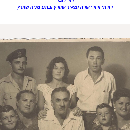
דודיו ובר
דודתי ודודי שרה ומאיר שוורץ ובתם מניה שוורץ