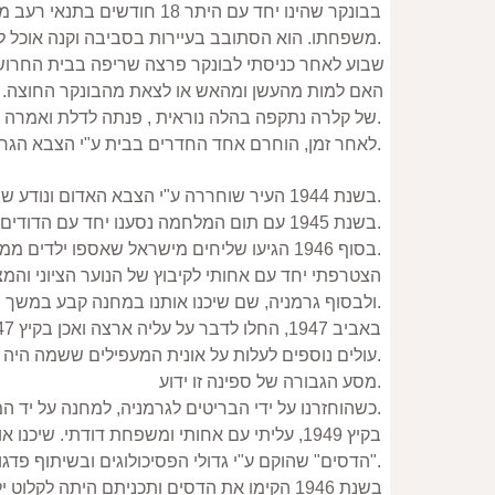
משפחתו. הוא הסתובב בעיירות בסביבה וקנה אוכל לחזירים. רוע הגויים היה גורם נוסף להלשנה.
של קלרה נתקפה בהלה נוראית , פנתה לדלת ואמרה לדודי קרי אביה "אבא, אני הולכת …" היא נתפסה על ידי הגרמנים ולמרות העינויים הקשים לא הסגירה את מקום מחבואנו.
לאחר זמן, הוחרם אחד החדרים בבית ע"י הצבא הגרמני ושוכנו בו חיילים. בעת שהותם בחדר נאלצנו לחיות בדממה מוחלטת והיינו מאובנים מפחד פן ישמע רחש ונתגלה.
בשנת 1944 העיר שוחררה ע"י הצבא האדום ונודע שמתוך כ – 7000 יהודי העיר ניצלו 49 בלבד.
בשנת 1945 עם תום המלחמה נסענו יחד עם הדודים למערב פולין, איזור שהיה בעבר גרמני.
בסוף 1946 הגיעו שליחים מישראל שאספו ילדים ממנזרים, ממסתורים ומגויים וארגנו את עלייתם ארצה. הובטח שהילדים יעלו בעליה א’ עם סרטיפיקטים מהבריטים.
ולבסוף גרמניה, שם שיכנו אותנו במחנה קבע במשך תקופה ממושכת מאוד. בדיעבד הסתבר שהמחנה שימש את חברי האס. אס ונשים אריות ליצירת גזע ארי טהור.
עולים נוספים לעלות על אונית המעפילים ששמה היה אקסודוס 1947.
מסע הגבורה של ספינה זו ידוע.
כשהוחזרנו על ידי הבריטים לגרמניה, למחנה על יד המבורג, איתר אותי דודי מאיר שוורץ שהגיע דרך פולין ואוסטריה והוציא אותי מהמחנה והשיב אותי למשפחתו.
"הדסים" שהוקם ע"י גדולי הפסיכולוגים ובשיתוף פדגוגים.