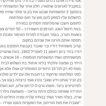
אמי ציידה אותנו בלחם מעט ריבה ודלי מים שחילקו הגרמנים לפני האקציה והורתה לנו להמתין לה עד שתשוב אלינו.
במקביל לארועים שתוארו, חלק אחר של המשפחה יחד עם שתי משפחות נוספות חפרו מתחת לרצפת חדר השינה בבית מלמן בונקר בו התחבאו בזמן האקציות.
לתשלום עליו לספק להם מזון עד תום המלחמה.
לתומם חשבו שהמלחמה תסתיים במהרה.
בעת חיסול הגטו, הגרמנים השאירו כ – 50 יהודים צעירים בחיים, ביניכם אימי ואחיה ואילצו אותם "לנקות" את הגטו.
תפסה אותם והרגה את שניהם במקום.
קרוב משפחתי דודיו ובר שעבד בקבוצת המנקים בגטו וידע את המתרחש, הופיע פתאום במקום מחבואנו ואמר לנו שיבריח אותם מן הגטו.
ממשפחתנו ושתי המשפחות הנוספות – 16 אנשים. הכרתי את רחובות ז’ולקיב ואת הבית אליו שלח אותי דודיו.
מוות לא רק לכל 16 היהודים המוסתרים אצלו אלא אף לו לרעייתו יוליה לבתו אלה.
לפני המלחמה שיחקתי ברחובות אלו עם ילדים פולנים גויים אשר הכירו אותי. מבט על מראנו לא הותיר ספק שאנו ילדים יהודים מהגטו.
לפרטיזנים ביער. משהו גרם לו לרחם עלינו, הוא העלה אותנו לעליית הגג בעודו יורד לבונקר להודיע למוסתרים על בואנו ולהיוועץ עימם מה לעשות איתנו.
שעברו את מות הוריהם, את האקציות והגטו ושרדו – סימן שאלוהים רוצה שינצלו".