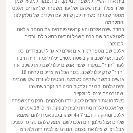
בית אחד השייך למשפחת מלמן. הבית צמוד למפעל שמן 
של ריצפלד ובית שלהם ושל עוד משפחה של יהודים. אלכס 
מספר שבגינה כשהיה קטן שיחק עם הילדים של מלמן לפני 
המלחמה.
בחדר שינה אלכס והאוקראיני פותחים את המחבוא לאט 
לאט לאחר שחיברנו חשמל והבאנו כסא כולם יורדים 
לבונקר.
אלכס שם מספר לנו רואים אולם לא גדול שבצדדים יכלו 
לשבת או לשכב ורק בשטח מסוים יכלו לעמוד. היה חיבור 
לעוד "חדר" במערה שעוד אנשים יכלו לשבת או לשכב ועוד 
"חדר" שרק יכלו לשכב. בסך הכל היו צריכים לחיות 18 
אנשים במשך שנתיים כשמלמן הבטיח לעוזרת שלו שהבית 
יהיה שלהם והם יחיו למטה הכינו הבונקר כשחשבו 
שהגרמנים יכנסו לז’ולקייב.
כשלקחו את היהודים לגטו, ירדו המלמנים וחלק מהמשפחה 
של אלכס קלרה מתחת לבית לבונקר. היו כ- 16 אנשים.
אלכס ומתוקה היו בני 7 ו-4 ושהו בגטו. אמרו להם שאמא 
שלהם אצל מלמן והם הלכו לשם. אמא שלהם נהרגה לפניכן 
אבל רצו שיצילו את עצמם. הם הגיעו לבית הזה ולא רצו 