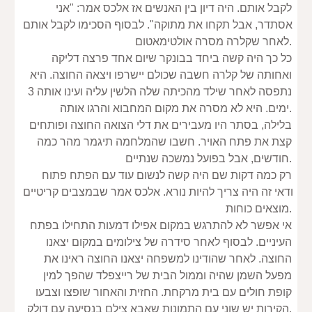
לקבל אותם. היה דיון בין האנשים אז אלכס אמר: "אני 
אסתדר, אבל תקחו את מתוקה". לבסוף הסכימו לקבל אותם 
לאחר שקלרה מסרה אולטימאטום.
כל כך היה קשה ביחד בבונקר שיום אחד פרצה דליקה 
ואחותה של קלרה חשבה שכולם יישרפו ויצאה החוצה. היא 
נתפסה לאחר שילד מהכיתה שלה הלשין עליה ועינו אותה 3 
ימים. היא לא מסרה את מקום המחבוא והרגו אותה.
בלילה, בסתר היו מעבירים את דלי הצואה החוצה ופותחים 
קצת את פתח האויר. חשבו שהמלחמה תיגמר מהר כמה 
חודשים, אבל בפועל נמשכה שנתיים.
רק כמה דקות שם היה קשה לנשום עוד עם הפתח פתוח 
ודאי זה היה צריך להיות נורא. אלכס אמר שבמצבים קריטיים 
מוצאים כוחות.
אי אפשר לא להתרגש במקום אפילו דמעות התחילו בפתח 
העיניים. לבסוף לאחר סידרה של צילומים במקום יצאנו 
החוצה. לאחר שהודינו למשפחה יצאנו החוצה ראינו את 
מפעל השמן שהיה וממול הבית של רייצפלד שהפך למין 
קופת חולים עם בית מרקחת. החזית והאחור שופצו וצבעו 
הקירות יש שוני עם התמונות שאבא צילם בנסיעה עם דולק.