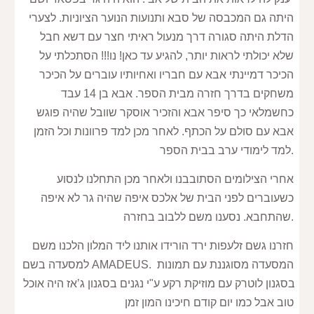
היתה גם המכבסה של סבא ותנועות הנוער הציוניות. לצערי 
הדלת היתה סגורה דרך מנעול ראיתי חצר עם דשא חבל 
שלא יכולתי לראות יותר, להגיע עד כאן! נו!!! הסתכלתי על 
הכיכר דמיינתי אבא עם חבריו ואחיותיו עוברים על הכיכר 
משחקים בדרך חזרה מבית הספר. אבא בן 14 עבד 
כחשמלאי כך סיפר אבא והזכיר אוסקר שוובל שהיה פוגש 
אבא עם סולם על הכתף. לאחר מכן למד פרוונות וכל הזמן 
למד לימודי ערב בבית הספר.
אחרי הצילומים הסתובבנו ולאחר מכן התחלנו לנסוע 
כשעוברים לפני הבית של אלכס איפה שהיה גר לא איפה 
שהתחבא. נסענו משם ללבוב בחזרה.
חזרנו גשם זלעפות ירד הורידו אותנו ליד המלון הלכנו משם 
למסעדה בשם AMADEUS. המסעדה מסוגננת עם תמונות 
בסגנון לוטרק עם מוזיקת רקע ע"י נגנים בסגנון ג’אז היה אוכל 
טוב אבל כמו יום קודם חיכינו המון זמן