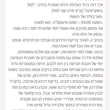
איך דנה ביתי הגדולה היתה אומרת בחיוך: "למל 
באוקראינה".(ע"פ סרט קוני למל)
מערבולת של רגשות.
השעה 04:00 – סמס מיענקל’ה. הוא למטה.
אני מנשק ומחבק את אשתי תמי שהערתי לפני רבע שעה 
ונוסע אל הלא נודע.
בנתב"ג, לאחר בדיקת הדרכונים וקבלת הכרטיסים, אנחנו 
עוברים את הבדיקות האחרונות.
בוינה, שעה לפני ההמראה, ישבנו עם אלכס ומשפחתו, 
ואלכס תידרך אותנו עם מפות והסברים על תוכנית הנסיעה. 
יופי של הכנה! הטיסה בין וינה ללבוב היתה במטוס לא גדול 
והתארכה כיוון שהיתה מערבולת ברקים וטסנו בסיבוב כשעה 
נוספת. לבסוף נחתנו בלבוב. מוזר להיות כאן. פנים של 
שוטרים עם כובעים רחבים. בדיקת דרכונים ארוכה. בדקו לי 
שהדרכון שלי לא מזויף כרבע שעה. הבנין נראה כמו כניסה 
לבנין אופרה שצבעו אותו מחדש. אבל, בנין קלאסי של 
המהפכה הרוסית. אנדריי הנהג המתין לנו עם מכונית 
מודרנית מצוידת במסך טלביזיה גדול ומיזוג אויר.