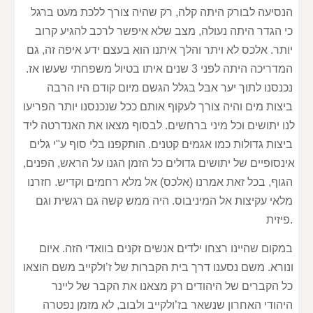
הנסיעה לבורק היתה קלה, רק שהיה צורך ללכת מעט ברגל 
כי הגדר היתה נעולה, מצב שלא איפשר לרכב להגיע קרוב 
יותר. אלכס לא ויתר והלך איתנו הוא בעצם ידע איפה זה, גם 
המדריכה היתה לפני 3 שנים איתו בטיול משפחתי שעשו אז. 
נכנסנו לתוך יער אבל בגלל הגשם מיום קודם היו הרבה 
ביצות מים והיה צורך לעקוף אותם ככל שנכנסנו יותר הפריעו 
לנו יתושים וכל מיני ברחשים. לבסוף מצאו את האנדרטה ליד 
ביצות גדולות כמו אגמים קטנים. הותקפנו בלי סוף ע"י גלים 
אינסופיים של יתושים גדולים כל הזמן הגנו על הראש, הפנים, 
הגוף, בכל זאת אמרנו (אלכס) אל מלא רחמים וקדיש. חזרנו 
מלאי עקיצות אל המיניבוס. היה ממש קשה גם רגשית וגם 
פיזית.
במקום שהיינו רצחו ילדים אנשים זקנים בוואדי הזה. איום 
ונורא. משם נסענו דרך בית הקברות של ז’ולקייב משם הוצאו 
כל הקברים של היהודים רק מצאנו את הקבר של ליינר 
היהודי האחרון שנשאר בז’ולקייב ולבוב, לא מזמן נפטרה 