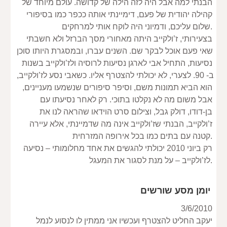
הבנתי למה אבל היה לזה הילה של קדושה. עולם מיוחד של 
קהילה יהודית של פעם, דימיינתי אותה ככפר כמו בסיפורי 
שלום עליכם, ודמיוני היה לוקח אותי למרחקים.
בצעירותי, ז’ולקייב היתה מאחורי מסך הברזל ולא חשבתי 
שאי פעם אוכל לבקר שם. השנים עברו, ובמסגרת היותו סוכן 
נסיעות, התחיל אבי לארגן נסיעות לרוסיה ולז’ולקייב בשנות 
ב- 90. לצערי, לא יכולתי להצטרף אליו. כשאבי נסע לז’ולקייב, 
הוא הביא תמונות משם, וסיפר סיפורים שנשמעו מעניינים, 
אבל משום מה לא נקלטו בתוכי. רק לאחר נסיעתו עם 
בן-דודו, דולק גבל, וצילום סרט הוידאו שהראה לנו את 
ז’ולקייב, הבנתי שז’ולקייב אינה מה שדמיינתי, אלא עיירה 
קטנה עם בתים כמו בכל אירופה המזרחית.
רק ביוני 2010 יכולתי להגשים את אחד מחלומותי – נסיעה 
לז’ולקייב – על מנת לסגור את המעגל.
יומן מסע שורשים
3/6/2010
יעקב החליט להצטרף ועכשיו אני ממתין לו לנסוע לנמל 