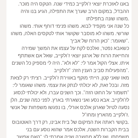
באנו לאזכרת יוצאי ז’ולקייב כמידי שנה. הטקס היה מוכר. 
ההבדל, במקום הרב שערך את התפילה, הגיע בנו והיה 
משהו שונה בתפילתו.
כל שנה אני מקפיד לבוא. משהו פנימי דוחף אותי. משהו 
שורשי. משהו לא מוסבר שקושר אותי לטקסים האלה, משהו 
שאומר: "כאן הרוח של אביך".
כשאבא נפטר, ואלכס לקח על עצמו את המשך שמירה 
והחייאת הרוח של ארגון יוצאי ז’ולקייב, שאל אם אשתתף 
איתו. אצלי הקול אמר לי: "לא ולא". היה לי מספיק כל השנים 
מהפעילות סביב הענין הזה: "ז’ולקייב".
מאז שאני קטן, הייתי מוקף באווירת ז’ולקייב. רציתי רק לצאת 
מזה. ובכל זאת, לא יכולתי לנתק את עצמי. משהו שאומר לי: 
"תשמור על החוט הזה". וכך השנים עברו, ולא יכולתי לנסוע 
לז’ולקייב. אבא נסע ואני נשארתי בארץ. לפני כמה שנים, הלן 
נסעה לטיול שארגן אלכס אורלי, בו נפגשו משפחות של אנשי 
ז’ולקייב מהארץ ומחו"ל.
בקושי ראתה את המיקום של בית אבינו, רק דרך האוטובוס.
בבית הקברות השנה, אלכס אמר שהוא נוסע עם בני 
משפחתו, ואז ללא מחשבה שניה אמרתי לו: "האם אפשר 