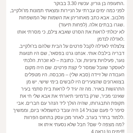
התעופה בן גוריון. עכשיו 3.30 בבוקר.
לפני כמה ימים עברתי על הניירות ומצאתי תמונות מז’ולקייב, 
מלבוב. אבא כתב מאחוריהן את השמות של המשפחות 
שגרו בבתים אלה. (לפחות תיעוד).
לא יכולתי לראות את הסרט שאבא צילם, כי מסרתי אותו 
לאדלה לנדמן.
צלצלתי לאדלה לקבל פרטים על הבית שלהם בז’ולקייב. 
דבריה בילבלו אותי. אנחנו גרנו בפסאז’, שם היו תנועות 
נוער, פעילויות ציוניות, וכו’. כתובת – לא זוכרת. הלכתי 
לאוסקר שוובל שמסר לי קצת פרטים. שם היה מקום 
העבודה של זיידה (סבא שלי) – מכבסה. היו מטפלים 
בצווארונים שהצעירים היו לובשים בימי שישי. יש מן 
התרגשות באויר. מה זה יגיד לי לראות בית סתמי בעיר 
שאינני מכיר, שרק בדמיוני תיארתי את אבא שלי חי את 
תקופת התבגרותו, שהיה הולך ליד הנהר עם חברים. אבי 
סיפר לי פעם שבגיל 14 היה עובד כחשמלאי ביום, וממשיך 
ללמוד בחדר בערב. לאחר מכן עסק בתחום הפרוות.
מה מצפה לי שם? חבל שלא נסעתי איתו אז?
4 ימים נו! נראה!!!