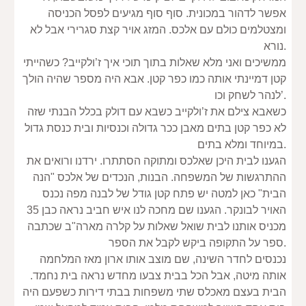
אפשר לדהור במכונית. סוף סוף מגיעים לפסל הכניסה 
ומצטלמים כולם עם אלכס. המזג אויר קצת סגרירי אבל לא 
נורא.
ממשיכים ואני מלא שאלות בתוך תוכי איך ז’ולקייב? כשהייתי 
קטן דמיינתי אותה כמו כפר קטן. אבא היה מספר שהיה הולך 
לנהר לשחק וכו’.
כשאבא צילם את ז’ולקייב כשבא עם דולק בכלל הבנתי שזה 
לא כפר קטן בתים מאבן ככר גדולה וכנסיות ובית כנסת גדול 
במיוחד ומלא בתים.
הגענו לבית היכן שאלכס ומתוקה הסתתרו. ירדנו ורואים את 
ההתרגשות של המשפחה. הבנות, הנכדים של אלכס "הנה 
הבית" כאן למטה יש פתח קטן גודל של לבנה מפה נכנס 
האויר לבונקר. הגענו שם מחכה לנו איש חביב נראה כבן 35 
מכניס אותנו לבית שואל שאלות על קלרה מארה"ב שכתבה 
ספר על התקופה ביקש לקבל את הספר.
נכנסים לחדר השינה, שם מוצב אותו ארון מאז המלחמה 
אותה מיטה, אבל הכל בבית צבעו מחדש נראה בית נחמד. 
הבית בעצם מאכלס שתי משפחות בבתי דירות כשפעם היה 