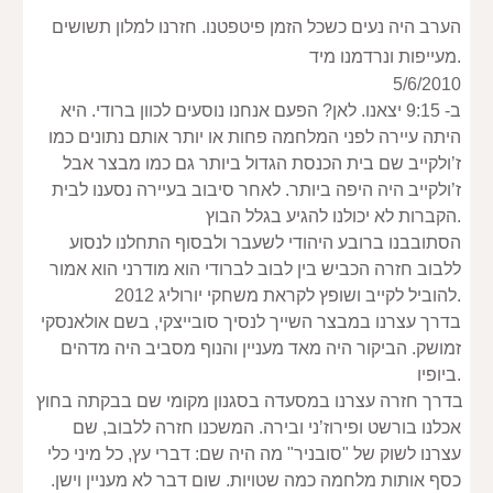
הערב היה נעים כשכל הזמן פיטפטנו. חזרנו למלון תשושים 
מעייפות ונרדמנו מיד.
5/6/2010
ב- 9:15 יצאנו. לאן? הפעם אנחנו נוסעים לכוון ברודי. היא 
היתה עיירה לפני המלחמה פחות או יותר אותם נתונים כמו 
ז’ולקייב שם בית הכנסת הגדול ביותר גם כמו מבצר אבל 
ז’ולקייב היה היפה ביותר. לאחר סיבוב בעיירה נסענו לבית 
הקברות לא יכולנו להגיע בגלל הבוץ.
הסתובבנו ברובע היהודי לשעבר ולבסוף התחלנו לנסוע 
ללבוב חזרה הכביש בין לבוב לברודי הוא מודרני הוא אמור 
להוביל לקייב ושופץ לקראת משחקי יורוליג 2012.
בדרך עצרנו במבצר השייך לנסיך סובייצקי, בשם אולאנסקי 
זמושק. הביקור היה מאד מעניין והנוף מסביב היה מדהים 
ביופיו.
בדרך חזרה עצרנו במסעדה בסגנון מקומי שם בבקתה בחוץ 
אכלנו בורשט ופירוז’ני ובירה. המשכנו חזרה ללבוב, שם 
עצרנו לשוק של "סובניר" מה היה שם: דברי עץ, כל מיני כלי 
כסף אותות מלחמה כמה שטויות. שום דבר לא מעניין וישן. 