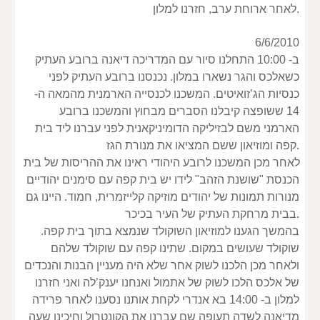
לאחר ארוחת ערב, חזרנו למלון.
6/6/2010
ב- 10:00 התחלנו סיור עם המדריכה דיאנה ברובע העתיק 
כשאלכס והגר נשארו במלון. נכנסנו ברובע העתיק לפני 
כנסיות הג’זואיטים. המשכנו לכנסייה הארמנית מהמאה ה- 
14 ששופצה קיבלנו הסברים מבחוץ והמשכנו ברובע 
הארמני משם לבזיליקה הדומיניקאנית לפני עברנו ליד בית 
קפה ומוזיאון ששם המציאו את מנורת הגז.
לאחר מכן המשכנו לרובע היהודי ראינו את ההריסות של בית 
הכנסת "שושנת הזהב" לידו יש בית קפה עם סימנים יהודיים 
מנורות תמונות של יהודים מוזיקה קלייזמרית, חמוד. היינו גם 
בבית מרחקת העתיק של העיר בכיכר.
בהמשך הגענו למוזיאון השוקולד שנמצא בתוך בית קפה. 
שוקולד שעושים במקום. שתינו קפה עם שוקולד שלהם 
ולאחר מכן הלכנו לשוק אחר שלא היה מעניין הבנות והנכדים 
של אלכס הלכו לשוק של אתמול ואנחנו יענק’לה ואני חזרנו 
למלון ב- 14:00 בא אנדרי לקחת אותנו נסענו לאחר פרידה 
מדיאנה לשדה תעופה שם עברנו את הקונטרול וחיכינו שעה 