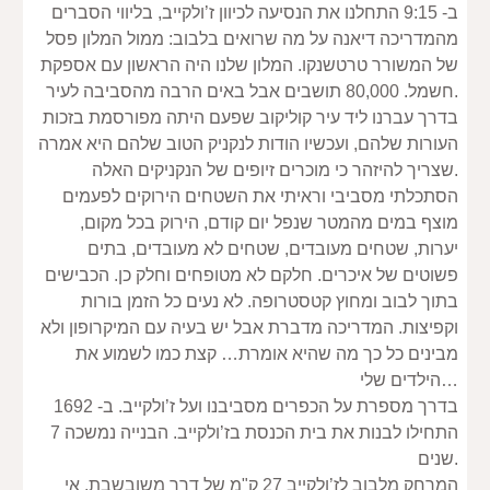
ב- 9:15 התחלנו את הנסיעה לכיוון ז’ולקייב, בליווי הסברים 
מהמדריכה דיאנה על מה שרואים בלבוב: ממול המלון פסל 
של המשורר טרטשנקו. המלון שלנו היה הראשון עם אספקת 
חשמל. 80,000 תושבים אבל באים הרבה מהסביבה לעיר.
בדרך עברנו ליד עיר קוליקוב שפעם היתה מפורסמת בזכות 
העורות שלהם, ועכשיו הודות לנקניק הטוב שלהם היא אמרה 
שצריך להיזהר כי מוכרים זיופים של הנקניקים האלה.
הסתכלתי מסביבי וראיתי את השטחים הירוקים לפעמים 
מוצף במים מהמטר שנפל יום קודם, הירוק בכל מקום, 
יערות, שטחים מעובדים, שטחים לא מעובדים, בתים 
פשוטים של איכרים. חלקם לא מטופחים וחלק כן. הכבישים 
בתוך לבוב ומחוץ קטסטרופה. לא נעים כל הזמן בורות 
וקפיצות. המדריכה מדברת אבל יש בעיה עם המיקרופון ולא 
מבינים כל כך מה שהיא אומרת… קצת כמו לשמוע את 
הילדים שלי…
בדרך מספרת על הכפרים מסביבנו ועל ז’ולקייב. ב- 1692 
התחילו לבנות את בית הכנסת בז’ולקייב. הבנייה נמשכה 7 
שנים.
המרחק מלבוב לז’ולקייב 27 ק"מ של דרך משובשבת, אי 