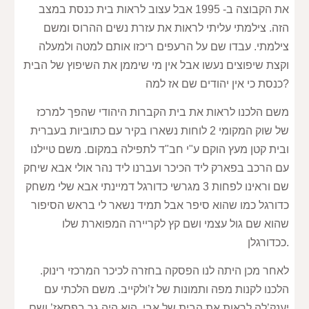
את הקבוצה ב- 1995 אבל עצוב לראות בית כנסת במצב 
הזה. צילמתי עליתי לראות את עזרת נשים ההרוס ומשם 
צילמתי. עבדו שם על הרעפים ריכזו אותם למטה ולמעלה 
וקצת שיפוצים נעשו אבל אין מי שיממן את השיפוץ של הבית 
כנסת כי אין יהודים שם אז למה?
משם הלכנו לראות את בית הקברות היהודי שהפך למרכז 
של שוק המקומי 2 לוחות נשארו בקיר עם כתוביות בעברית 
ובית קטן מעץ הוקם ע"י חב"ד לתפילה במקום. משם טיילנו 
עם הרכב בפארק ליד הכיכר ועברנו ליד נהר אולי אבא שיחק 
שם וראינו לפחות 3 מגרשי כדורגל דמיינתי אבא שלי משחק 
כדורגל כמו שהוא סיפר אבל תמיד נשאר לי בראש הסיפור 
שהוא שם גול עצמי ושם קץ לקריירה המפוארת שלו 
ככדורגלן.
לאחר מכן היתה לנו הפסקה בחזרה לכיכר המרכזי רינוק. 
הלכנו לקנות מפה ותמונות של ז’ולקייב. משם הלכתי עם 
יענק’לה לראות את הבית של אבי. הוא היה גר בפסאז’ ושם 