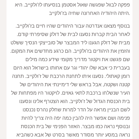
פפקה לבוול שפגשה שאול אסטמן בנסיעתו לז’ולקייב. היא 
היתה היהודיה האחרונה שחיה בז’ולקייב.
בנוסף מצאנו אנדרטה עבור היהודים שהיו חיים בז’ולקייב. 
לאחר הבית קברות נסענו לבית של דולק שסיפרתי קודם. 
מבית של דולק הגענו ליד המבצר של סובייצקי הנסיך ששלט 
והזמין את היהודים בז’ולקייב. הם כרגע מחדשים את המקום. 
שם פגשנו את ויקטור מדריך מקומי שידע כמה מילים 
בעברית כי אבא שלו יהודי וגר עם אחותו בישראל הוא היום 
רומן קאתולי. נסענו איתו לתחנת הרכבת של ז’ולקייב. תחנה 
קטנה ושקטה, אבל בראש שלי דימיינתי את היהודים של 
העיר שנשלחו ברכבת לתאי גאזים. לויקטור היו מפתחות של 
בית הכנסת הגדול של ז’ולקייב. הוא הצטרף אלינו ונסענו 
לשם הבניין מראה על הדר למרות שחלק נהרס נכנסנו 
פנימה ושם אפשר היה להבין כמה יפה היה צריך להיות 
ובנוסף נראה כמו מבצר. האזור הפנימי של בית הכנסת 
נראה במסע יותר מסודר מאשר בסרט של אבא כשהביא 