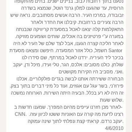
נסענו בתוך רחובות לבוב. בניינים ישנים. בתים מהתקופה 
הרוסית, עד שהגענו למלון גרנד הוטל, שנמצא בשדרה 
זבובודה, במרכז העיר. הרבה אנשים מסתובבים. נראה שיש 
הרבה צעירים ברחובות. קיבלנו את החדר ולאחר 
התאקלמות קלה יצאנו לאכול במסעדת קריוויקה שנבנתה 
במערה ע"י פרטיזנים בה אוכלים, שותים ושומעים מוזיקה. 
לאחר הליכה קצרה הגענו, אבל לצד שלם של העיר לא היה 
חשמל, כולל אזור המסעדה. חיפשנו ומצאנו מסעדת Santor 
בכיכר ליד העיריה. ירדנו לאכול במרתף, שם סידרו לנו 
שולחן. כולנו מסובים: אלכס, הגר, טלי ועידו, מיכל ודן, יעקב 
ואני. מסביב היו הקירות מקושטים.
הבחורה ששירתה אותנו לבשה בגדים פולקלוריים. אכלנו 
פירוז’ני, בשר עגל עם אגוזים, ועוד כל מיני דברים בתוך בצק. 
זה היה לא רע בכלל. הבעיה היתה השירות. הארוחה נמשכה 
שלוש שעות.
לאחר מכן חזרנו עייפים מהיום המפרך. שמענו חדשות ב- 
CNN. רצינו לדעת מה קורה עם האוניות ששטו לכיוון עזה. 
יעקב נרדם. קראתי קצת ונפלתי לתוך שינה עמוקה.
4/6/2010