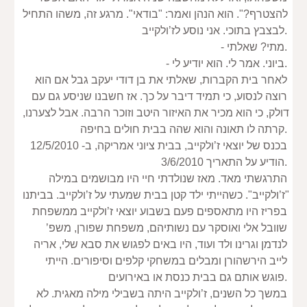
להצטרף?". הוא הנהן ואמר: "בודאי". מרגע זה, משהו התחיל 
לבצבץ בתוכי. אני נוסע לז’ולקייב.
- מתי? שאלתי.
- ביוני. אמר לי. הוא יודיע לי.
לאחר בית הקברות, שאלתי את בן דודי יעקב גבל אם הוא 
רוצה לנסוע, כי תמיד דיבר על כך. אז חשבנו שניסע גם עם 
דולק, כי הוא מכיר את האיזור היטב וזוכר הרבה. אבל לצערנו, 
קרתה לו תאונה והוא שהה בבית חולים בחיפה.
בכנס של יוצאי ז’ולקייב, בבית ציוני אמריקה, ב- 12/5/2010 
הודיע על התאריך 3/6/2010.
התרגשתי מאד. מאז שנולדתי חיי היו מבושמים במילה 
"ז’ולקייב". כשהייתי ילד קטן בבית שמעתי על ז’ולקייב. בביתנו 
בפריז היו מתאספים פעם בשבוע יוצאי ז’ולקייב ממשפחת 
שוובל אלי ואוסקר עם נשותיהם, משפחת שפורן, משפ’ 
לנדמן וגרינו ולד ועוד, היו באים לפגוש את סבא שלי, אריה 
לייב הירשהורן ומבלים במשחקי קלפים וסיפורים. הייתי 
פוגש אותם גם בבית כנסת או באירועים.
במשך כל השנים, ז’ולקייב היתה בשבילי מילה מאגית. לא 