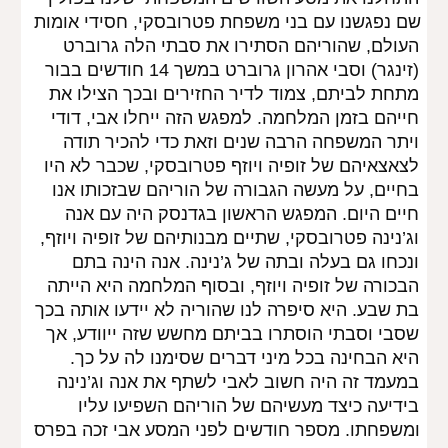
שם נפגשנו עם בני משפחת פטרובסקי, חסידי אומות 
העולם, שהוריהם הסתירו את סבתי הלה גרוברט 
(זינגר) וסבי אהרון גרוברט במשך 14 חודשים בבור 
מתחת לביתם, צמוד לדיר החזירים ובכך הצילו את 
חייהם בזמן המלחמה. למפגש הזה ייחלו אבי, דודי 
ויתר המשפחה הרבה שנים וזאת כדי להכיר תודה 
לצאצאיהם של זופיה ויוזף פטרובסקי, שכבר לא היו 
בחיים, על מעשה הגבורה של הוריהם שבזכותו אנו 
חיים היום. המפגש הראשון בגדנסק היה עם אנה 
וג’נינה פטרובסקי, שתיים מבנותיהם של זופיה ויוזף, 
ונכחו גם בעלה ובתה של ג’נינה. אנה הינה בתם 
הבכורה של זופיה ויוזף, ובסוף המלחמה היא הייתה 
בת שבע. היא סיפרה לנו שהוריה לא יידעו אותה בכך 
שסבי וסבתי הוסתרו בביתם מחשש שזה ייוודע, אך 
היא הבחינה בכל מיני דברים שסימנו לה על כך. 
במעמד זה היה חשוב לאבי לשתף את אנה וג’נינה 
בידיעה כיצד מעשיהם של הוריהם השפיעו עליו 
ומשפחתו. מספר חודשים לפני המסע אבי זכה בפרס 