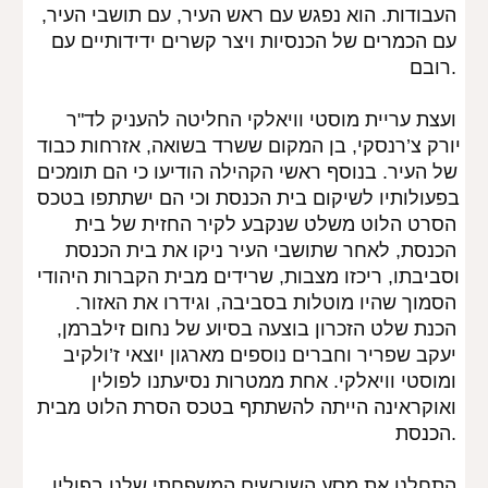
העבודות. הוא נפגש עם ראש העיר, עם תושבי העיר, 
עם הכמרים של הכנסיות ויצר קשרים ידידותיים עם 
רובם.
ועצת עריית מוסטי וויאלקי החליטה להעניק לד"ר 
יורק צ’רנסקי, בן המקום ששרד בשואה, אזרחות כבוד 
של העיר. בנוסף ראשי הקהילה הודיעו כי הם תומכים 
בפעולותיו לשיקום בית הכנסת וכי הם ישתתפו בטכס 
הסרט הלוט משלט שנקבע לקיר החזית של בית 
הכנסת, לאחר שתושבי העיר ניקו את בית הכנסת 
וסביבתו, ריכזו מצבות, שרידים מבית הקברות היהודי 
הסמוך שהיו מוטלות בסביבה, וגידרו את האזור. 
הכנת שלט הזכרון בוצעה בסיוע של נחום זילברמן, 
יעקב שפריר וחברים נוספים מארגון יוצאי ז’ולקיב 
ומוסטי וויאלקי. אחת ממטרות נסיעתנו לפולין 
ואוקראינה הייתה להשתתף בטכס הסרת הלוט מבית 
הכנסת.
התחלנו את מסע השורשים המשפחתי שלנו בפולין 