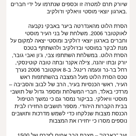
שיורק תרם למטרה זו וכספים שנתרמו על ידי חברים 
בארגון יוצאי מוסטי וויאלקי וז’ולקיב.
הסרת הלוט מהאנדרטה ביער באבקי נקבעה 
לאוקטובר 2006. משלחת של בני העיר מוסטי 
וחברים בארגון יוצאי ז’ולקיב ומוסטי יצאה למקום על 
מנת לבקר במוסטי ובז’ולקיב ולהשתתף בטכס 
הסרת הלוט. במשלחת השתתפו צבי, ג’ון ואבי גובר, 
יורק ובתו יוהנה, צילה אקנר ובתה טובה קוטינסקי, 
רחל בר-נר ונעמה רינגל. ב-8 אוקטובר 2006 נערך 
טכס הסרת הלוט מעל המצבה בהשתתפות ראש 
העיר, ראשי הכנסיות בעיר, הרב של לבוב והסביבה –
מרדכי באלד, חברי המשלחת ומספר גדול של תושבי 
מוסטי וויאלקי. בביקור נמסר גם כי נמשך הטיפול 
בבית הקברות היהודי. מספר תושבים החזירו לבית 
הכנסת מצבות שנלקחו כדי לשמש מדרכות ותושבים 
נוספים מסרו כי יחזירו את המצבות
יער "באבקי" – מצבת קבר אחים לזכרם של 1500 