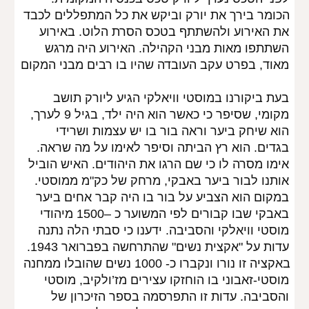
הכומר בירך את יורק וביקש את כל המתפללים לכבד 
את האירוע ולהשתתף בטכס הסרת הלוט. באירוע 
השתתפו מאות מבני הקהילה. האירוע היה מרגש 
מאוד, בפרט עקב העובדה שהיו בו רבים מבני המקום
בעת ביקורנו במוסטי וויאלקי הגיע ליורק תושב 
מקומי, שסיפר כי כאשר הוא היה ילד, בגיל 9 לערך, 
הוא שיחק ביער וראה בור בו יש עצמות ושרידי 
בגדים. הוא רץ הביתה וסיפר לאימו על מה שראה. 
אימו מסרה לו כי שם הרגו את היהודים. האיש הוביל 
אותנו לבור ביער באבקי, מרחק של כק"מ ממוסטי. 
במקום הוא הצביע על בור בו היה קבר אחים ביער 
באבקי שבו קבורים לפי המשוער כ –1500 מיהודי 
מוסטי וויאלקי והסביבה. ידענו כי סבתי הלה נתנה 
עדות על "אקצית נשים" שהתרחשה בפברואר 1943. 
באקציה זו נורו ונקברו כ- 1000 נשים שהובלו ממחנה 
מוסטי-זאבוני בו הוחזקו עצירים מז’ולקיב, מוסטי 
והסביבה. עדות זו התפרסמה בספר הזיכרון של 