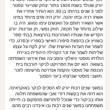
יורק שנולד בשנת 1924 בתור יצחק שטייגר ונפטר 
לפני 3 שנים בהיותו בן 83. הוא הותיר אחריו את 
אשתו רניה ובתו יוהנה. יורק היה אדם מיוחד במינו 
אשר השאיר חותם על האנשים עימו נפגש. היה בו 
שילוב מיוחד של חכמה, חוזק נפשי, חן ועדינות. יורק 
הקדיש את שנותיו האחרונות בהרצאות בבתי ספר 
בשוויץ וכן בהפצת סיפורו האישי בספריו ובסרט, כדי 
לשמר את העדות האישית שלו. יורק לקח על עצמו 
שליחות לשמר את זכר הקהילה היהודית בעיירת 
הולדתו מוסטי וויאלקי והסביבה ואת אירועי השמדתה 
בשואה. הוא יזם את הפרויקט לניקוי חורבות בית 
הכנסת של מוסטי והקמת אנדרטה מרשימה לזכר 
תושבי מוסטי שנרצחו ביער הסמוך.
במשך שנים רבות יורק לא הסכים לבקר באוקראינה. 
הוא דחה את בקשות דודי ואבי שהמשפחה תלווה 
אותו בביקור כדי שנוכל להתרשם מהמקום בו חייתה 
משפחתנו במשך שנים רבות ובו איבדנו רבים מהם. 