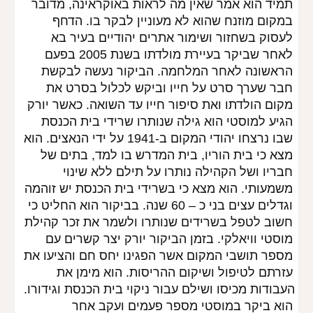
תמיד הוא אמר שאין מה לראות באוקראינה, מדובר 
במקום מוזנח שהוא לא מעוניין לבקר בו. הדחף 
לעסוק בשחזור ושימור אתרים יהודיים בעיר בא 
לאחר שביקר בעיירת מולדתו בשנת 2005 בפעם 
הראשונה לאחר המלחמה. הביקור נעשה לבקשת 
חבר שערך סרט על חייו וביקש לכלול בסרט את 
מקום הולדתו ואת סיפור חייו עד השואה. כאשר יורק 
הגיע למוסטי הוא גילה שנותרו שרידי בית הכנסת 
שבו נרצחו יהודי המקום ב-1941 על ידי הנאצים. הוא 
מצא כי בית הוריו, בית המדרש בו למד, בתים של 
חבריו ושל הקהילה נותרו על תילם ללא שינוי 
משמעותי. הוא מצא כי בשרידי בית הכנסת יש זוהמה 
וגדלים עצים בני כ – 60 שנה. בביקור הוא החליט כי 
חשוב לטפל בשרידים שנותרו ולשמר את זכר קהילת 
מוסטי וויאלקי. בזמן הביקור יורק יצר קשרים עם 
מספר תושבי המקום אשר הפגינו יחס חם והציעו את 
עזרתם לטיפול ושיקום ההריסות. הוא מימן את 
העבודות מכיסו ושילם עבור ניקוי בית הכנסת וגידורו. 
הוא ביקר במוסטי מספר פעמים ועקב אחר 