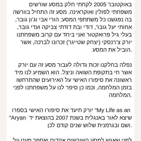
באוקטובר 2005 לקחתי חלק במסע שורשים 
משפחתי לפולין ואוקראינה. מסע זה התחיל בוורשה 
בה נפגשנו כל משתתפי המסע: הורי אבי וג’ון גובר, 
אחותי יעל גובר, דודי ובת דודתי צביקה ועדי גובר, 
בעלי גיל פרואקטור ואני ביחד עם קרוב משפחתנו 
יורק צ’רנסקי (יצחק שטייגר) זכרונו לברכה, אשר 
הוביל את המסע.
נפלה בחלקנו זכות גדולה לעבור מסע זה עם יורק 
אשר חי בתקופת השואה וניצל. הוא השמיע לנו מיד 
ראשונה את סיפורו האישי על האירועים שהתרחשו 
בזמן המלחמה, וכמו כן סיפר לנו על משפחתנו לפני 
המלחמה.
יורק תיעד את סיפורו האישי בספרו "My Life as an 
"Aryan שיצא לאור באנגלית בשנת 2007 בהוצאת יד 
ושם ובגרמנית שלוש שנים קודם לכן.
לפני שאגש למסע השורשים אקדים ואספר מעט על 