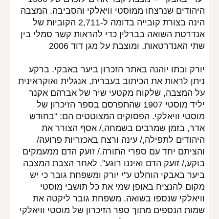
היהודים שנרצחו ממוסטי וויאלקי והסביבה. המצבה 
הינה בצורת קובייה בדומה ל-2,711 הקוביות של 
אנדרטת השואה בברלין כדי להראות קשר סמלי בין 
שתי האנדרטאות, ומוצבת על מגן דוד 2006
יורק ובתו יוהנה באתר הזכרון ביער באבקי. ברקע 
ניתן לראות את הכיתוב בעברית, אנגלית ואוקראינית 
על המצבה, שלקוח מקטעי שיר של אברהם אקנר 
יליד מוסטי 1907 שהתפרסם בספר הזיכרון של 
מוסטי וויאלקי. הפסוקים המצוטטים הם: "בחודש 
אדר, בזמן שמרבים בשמחה,/ אסף הצורר את 
היהודים לתפילה,/ עינה ורצח באכזריות פרועה/ 
והציתם יחד עם ספרי התורה./ זועק הדם ממעמקים 
בוקע,/ זועק הדם ואיננו רוגע". לאחר הצבת המצבה 
ביער באבקי הוחלט ע"י יורק ומשפחת גובר כי יש 
מקום להנציח באופן שמי את כל תושבי מוסטי 
וויאלקי שנספו בשואה. משפחת גובר ליקטה את 
שמות הנספים מתוך ספר הזיכרון של מוסטי וויאלקי 