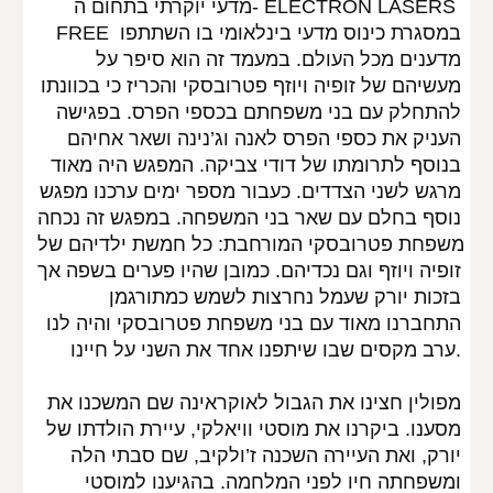
מדעי יוקרתי בתחום ה- ELECTRON LASERS 
FREE במסגרת כינוס מדעי בינלאומי בו השתתפו 
מדענים מכל העולם. במעמד זה הוא סיפר על 
מעשיהם של זופיה ויוזף פטרובסקי והכריז כי בכוונתו 
להתחלק עם בני משפחתם בכספי הפרס. בפגישה 
העניק את כספי הפרס לאנה וג’נינה ושאר אחיהם 
בנוסף לתרומתו של דודי צביקה. המפגש היה מאוד 
מרגש לשני הצדדים. כעבור מספר ימים ערכנו מפגש 
נוסף בחלם עם שאר בני המשפחה. במפגש זה נכחה 
משפחת פטרובסקי המורחבת: כל חמשת ילדיהם של 
זופיה ויוזף וגם נכדיהם. כמובן שהיו פערים בשפה אך 
בזכות יורק שעמל נחרצות לשמש כמתורגמן 
התחברנו מאוד עם בני משפחת פטרובסקי והיה לנו 
ערב מקסים שבו שיתפנו אחד את השני על חיינו.
מפולין חצינו את הגבול לאוקראינה שם המשכנו את 
מסענו. ביקרנו את מוסטי וויאלקי, עיירת הולדתו של 
יורק, ואת העיירה השכנה ז’ולקיב, שם סבתי הלה 
ומשפחתה חיו לפני המלחמה. בהגיענו למוסטי 