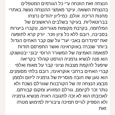
הנצחה זאת הוזנחה ע"י כל הגורמים המטפלים 
בהנצחת השואה. עיקר מאמצי ההנצחה נעשה באתרי 
מחנות הריכוז. אולם, כמיליון יהודים נרצחו 
בברוטאליות, בעיקר בשלבים הראשונים של 
המלחמה, בקרבת מקומות מגוריהם, ונקברו ביערות 
בסביבה, רובם ללא כל ציון וזכר. יורק קרא לתופעה 
זאת "סינדרום באבי יער" על שם קבר האחים הגדול 
ביותר שנכרה באוקראינה ואשר התפרסם תודות 
לפואמה האמיצה של המשורר הרוסי יבגני יבטושנקו. 
הוא פנה לנשיא גרמניה הורסט קוהלר בקריאה 
שיפעל להקמת מצבות וציוני קבר על מאות ואלפי 
קברי האחים ברחבי אוקראינה, רובם בלתי מסומנים. 
הוא טען שזו חובה מוסרית של גרמניה ליזום ולממן 
מבצע הנצחה זה של הקורבנות שגורלם נשכח ולא 
נותר זכר לקיומם, גורלם המזוויע ומקום קבורתם. 
לאכזבתו הוא לא זכה לתגובה ראויה מנשיא גרמניה 
ולא הספיק לגייס תמיכה ציבורית למימוש מטרה 
זאת.