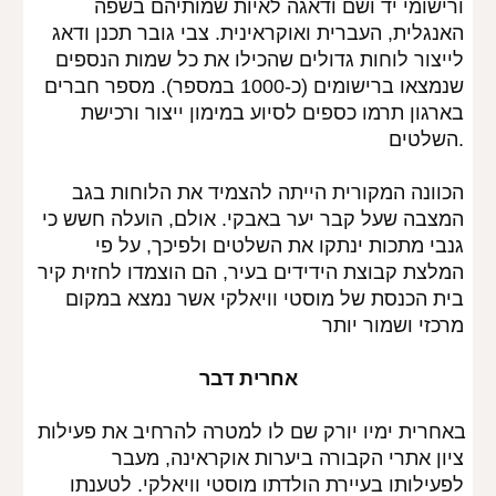
ורישומי יד ושם ודאגה לאיות שמותיהם בשפה 
האנגלית, העברית ואוקראינית. צבי גובר תכנן ודאג 
לייצור לוחות גדולים שהכילו את כל שמות הנספים 
שנמצאו ברישומים (כ-1000 במספר). מספר חברים 
בארגון תרמו כספים לסיוע במימון ייצור ורכישת 
השלטים.
הכוונה המקורית הייתה להצמיד את הלוחות בגב 
המצבה שעל קבר יער באבקי. אולם, הועלה חשש כי 
גנבי מתכות ינתקו את השלטים ולפיכך, על פי 
המלצת קבוצת הידידים בעיר, הם הוצמדו לחזית קיר 
בית הכנסת של מוסטי וויאלקי אשר נמצא במקום 
מרכזי ושמור יותר
אחרית דבר
באחרית ימיו יורק שם לו למטרה להרחיב את פעילות 
ציון אתרי הקבורה ביערות אוקראינה, מעבר 
לפעילותו בעיירת הולדתו מוסטי וויאלקי. לטענתו 